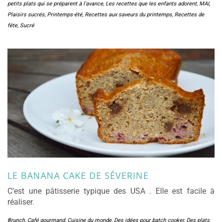
petits plats qui se préparent à l'avance
,
Les recettes que les enfants adorent
,
MAI
,
Plaisirs sucrés
,
Printemps-été
,
Recettes aux saveurs du printemps
,
Recettes de
fête
,
Sucré
LE BANANA CAKE DE SÉVERINE
C’est une pâtisserie typique des USA . Elle est facile à
réaliser.
Brunch
,
Café gourmand
,
Cuisine du monde
,
Des idées pour batch cooker
,
Des plats