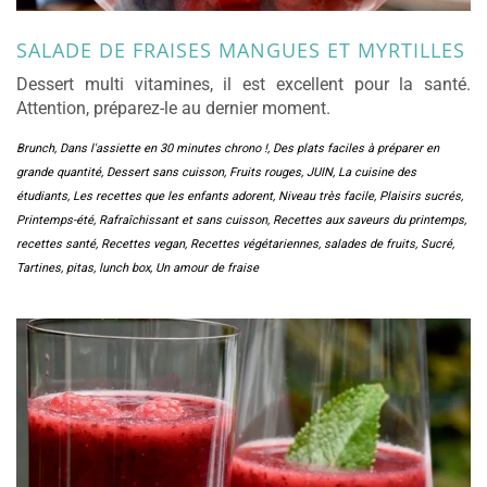
SALADE DE FRAISES MANGUES ET MYRTILLES
Dessert multi vitamines, il est excellent pour la santé.
Attention, préparez-le au dernier moment.
Brunch
,
Dans l'assiette en 30 minutes chrono !
,
Des plats faciles à préparer en
grande quantité
,
Dessert sans cuisson
,
Fruits rouges
,
JUIN
,
La cuisine des
étudiants
,
Les recettes que les enfants adorent
,
Niveau très facile
,
Plaisirs sucrés
,
Printemps-été
,
Rafraîchissant et sans cuisson
,
Recettes aux saveurs du printemps
,
recettes santé
,
Recettes vegan
,
Recettes végétariennes
,
salades de fruits
,
Sucré
,
Tartines, pitas, lunch box
,
Un amour de fraise