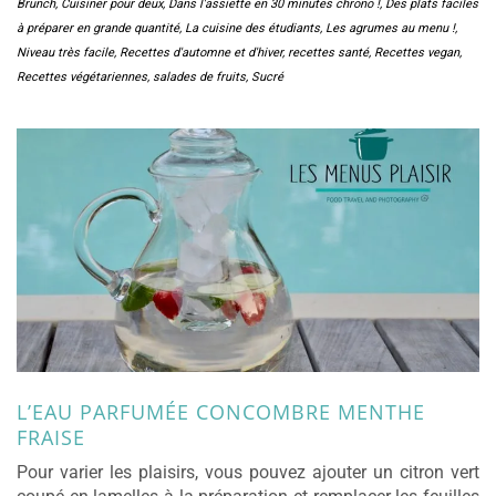
Brunch
,
Cuisiner pour deux
,
Dans l'assiette en 30 minutes chrono !
,
Des plats faciles
à préparer en grande quantité
,
La cuisine des étudiants
,
Les agrumes au menu !
,
Niveau très facile
,
Recettes d'automne et d'hiver
,
recettes santé
,
Recettes vegan
,
Recettes végétariennes
,
salades de fruits
,
Sucré
L’EAU PARFUMÉE CONCOMBRE MENTHE
FRAISE
Pour varier les plaisirs, vous pouvez ajouter un citron vert