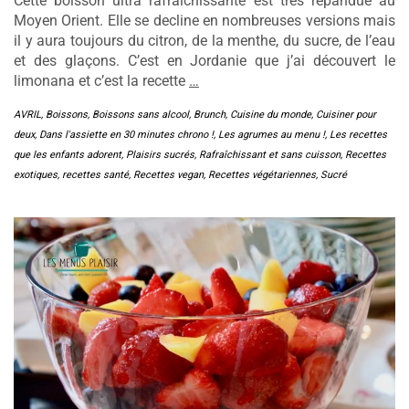
Cette boisson ultra rafraîchissante est très répandue au
Moyen Orient. Elle se decline en nombreuses versions mais
il y aura toujours du citron, de la menthe, du sucre, de l’eau
et des glaçons. C’est en Jordanie que j’ai découvert le
limonana et c’est la recette
…
AVRIL
,
Boissons
,
Boissons sans alcool
,
Brunch
,
Cuisine du monde
,
Cuisiner pour
deux
,
Dans l'assiette en 30 minutes chrono !
,
Les agrumes au menu !
,
Les recettes
que les enfants adorent
,
Plaisirs sucrés
,
Rafraîchissant et sans cuisson
,
Recettes
exotiques
,
recettes santé
,
Recettes vegan
,
Recettes végétariennes
,
Sucré