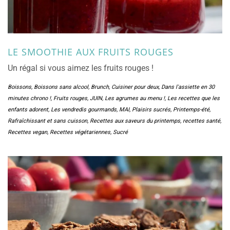
LE SMOOTHIE AUX FRUITS ROUGES
Un régal si vous aimez les fruits rouges !
Boissons
,
Boissons sans alcool
,
Brunch
,
Cuisiner pour deux
,
Dans l'assiette en 30
minutes chrono !
,
Fruits rouges
,
JUIN
,
Les agrumes au menu !
,
Les recettes que les
enfants adorent
,
Les vendredis gourmands
,
MAI
,
Plaisirs sucrés
,
Printemps-été
,
Rafraîchissant et sans cuisson
,
Recettes aux saveurs du printemps
,
recettes santé
,
Recettes vegan
,
Recettes végétariennes
,
Sucré