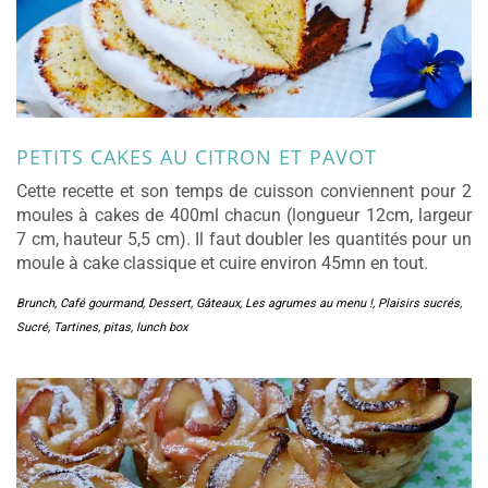
PETITS CAKES AU CITRON ET PAVOT
Cette recette et son temps de cuisson conviennent pour 2
moules à cakes de 400ml chacun (longueur 12cm, largeur
7 cm, hauteur 5,5 cm). Il faut doubler les quantités pour un
moule à cake classique et cuire environ 45mn en tout.
Brunch
,
Café gourmand
,
Dessert
,
Gâteaux
,
Les agrumes au menu !
,
Plaisirs sucrés
,
Sucré
,
Tartines, pitas, lunch box