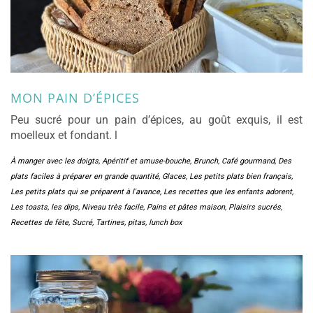
MON PAIN D’ÉPICES
Peu sucré pour un pain d’épices, au goût exquis, il est
moelleux et fondant. l
À manger avec les doigts
,
Apéritif et amuse-bouche
,
Brunch
,
Café gourmand
,
Des
plats faciles à préparer en grande quantité
,
Glaces
,
Les petits plats bien français
,
Les petits plats qui se préparent à l'avance
,
Les recettes que les enfants adorent
,
Les toasts, les dips
,
Niveau très facile
,
Pains et pâtes maison
,
Plaisirs sucrés
,
Recettes de fête
,
Sucré
,
Tartines, pitas, lunch box