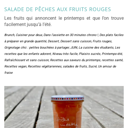
SALADE DE PÊCHES AUX FRUITS ROUGES
Les fruits qui annoncent le printemps et que l’on trouve
facilement jusqu’à l’été.
Brunch
,
Cuisiner pour deux
,
Dans l'assiette en 30 minutes chrono !
,
Des plats faciles
à préparer en grande quantité
,
Dessert
,
Dessert sans cuisson
,
Fruits rouges
,
Grignotage chic : petites bouchées à partager
,
JUIN
,
La cuisine des étudiants
,
Les
recettes que les enfants adorent
,
Niveau très facile
,
Plaisirs sucrés
,
Printemps-été
,
Rafraîchissant et sans cuisson
,
Recettes aux saveurs du printemps
,
recettes santé
,
Recettes vegan
,
Recettes végétariennes
,
salades de fruits
,
Sucré
,
Un amour de
fraise