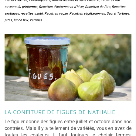
Plaisirs sucrés
,
Printemps-été
,
Rafraîchissant et sans cuisson
,
Recettes aux
saveurs du printemps
,
Recettes d'automne et d'hiver
,
Recettes de fête
,
Recettes
exotiques
,
recettes santé
,
Recettes vegan
,
Recettes végétariennes
,
Sucré
,
Tartines,
pitas, lunch box
,
Verrines
LA CONFITURE DE FIGUES DE NATHALIE
Le figuier donne des figues entre juillet et octobre dans nos
contrées. Mais il y a tellement de variétés, vous en avez de
toutes les couleurs. Il faut toujours le choisir fermes,