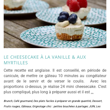
LE CHEESECAKE À LA VANILLE & AUX
MYRTILLES
Cette recette est anglaise. Il est conseillé, en période de
canicule, de mettre ce gâteau 10 minutes au congélateur
avant de le servir et de verser le coulis. Avec les
proportions ci-dessus, je réalise 24 mini cheesecake. C’est
plus compliqué, plus long à préparer aussi et il est
…
Brunch
,
Café gourmand
,
Des plats faciles à préparer en grande quantité
,
Dessert
,
Fruits rouges
,
Gâteaux
,
Grignotage chic : petites bouchées à partager
,
JUIN
,
Les