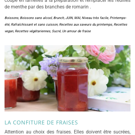
coupé en lamelles à la préparation et remplacer les feuilles
de menthe par des branches de romarin .
Boissons
,
Boissons sans alcool
,
Brunch
,
JUIN
,
MAI
,
Niveau très facile
,
Printemps-
été
,
Rafraîchissant et sans cuisson
,
Recettes aux saveurs du printemps
,
Recettes
vegan
,
Recettes végétariennes
,
Sucré
,
Un amour de fraise
LA CONFITURE DE FRAISES
Attention au choix des fraises. Elles doivent être sucrées,