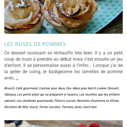
LES ROSES DE POMMES
Ce dessert ravissant se réchauffe très bien. Il y a un petit
coup de main à prendre au début mais c’est ensuite un jeu
d’enfant. Il se personnalise aussi à l’infini… Lorsque j’ai de
la gelée de coing, je badigeonne les lamelles de pomme
avec,
…
Brunch
,
Café gourmand
,
Cuisiner pour deux
,
Des idées pour batch cooker
,
Dessert
,
Gâteaux
,
Les petits plats qui se préparent à l'avance
,
Les recettes que les enfants
adorent
,
Les vendredis gourmands
,
Plaisirs sucrés
,
Recettes d'automne et d'hiver
,
Recettes de fête
,
Sucré
,
Tartes sucrées
,
Tartines, pitas, lunch box