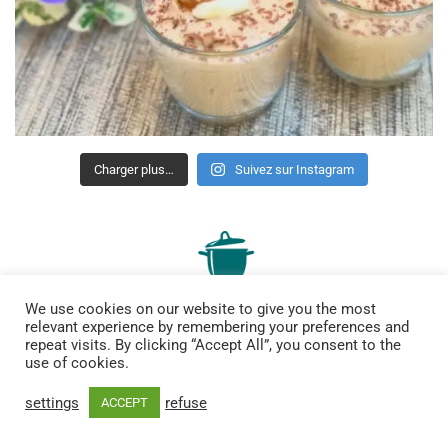
Charger plus…
Suivez sur Instagram
We use cookies on our website to give you the most
relevant experience by remembering your preferences and
repeat visits. By clicking “Accept All”, you consent to the
use of cookies.
site bilingue de recettes gourmandes, de bons plans et bien
settings
refuse
ACCEPT
plus encore
Me contacter :
lesmenusplaisir@gmail.com