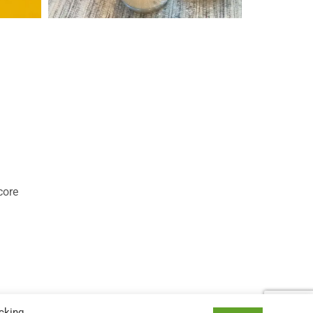
core
cking