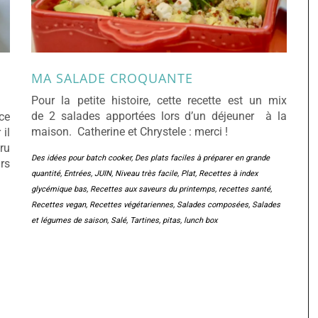
MA SALADE CROQUANTE
Pour la petite histoire, cette recette est un mix
de 2 salades apportées lors d’un déjeuner à la
ce
maison. Catherine et Chrystele : merci !
il
cru
Des idées pour batch cooker
,
Des plats faciles à préparer en grande
rs
quantité
,
Entrées
,
JUIN
,
Niveau très facile
,
Plat
,
Recettes à index
glycémique bas
,
Recettes aux saveurs du printemps
,
recettes santé
,
Recettes vegan
,
Recettes végétariennes
,
Salades composées
,
Salades
et légumes de saison
,
Salé
,
Tartines, pitas, lunch box