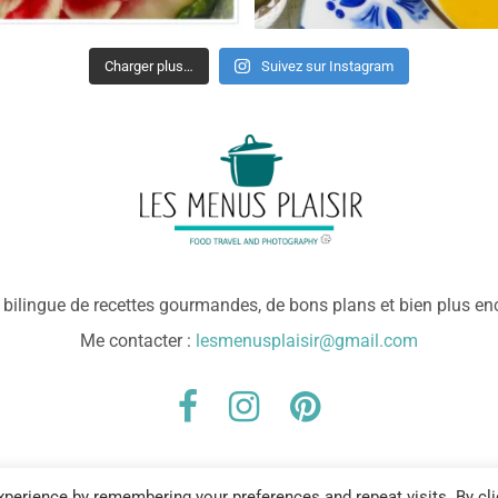
Charger plus…
Suivez sur Instagram
e bilingue de recettes gourmandes, de bons plans et bien plus en
Me contacter :
lesmenusplaisir@gmail.com
Copyright
© 2026
Les menus plaisir
perience by remembering your preferences and repeat visits. By cli