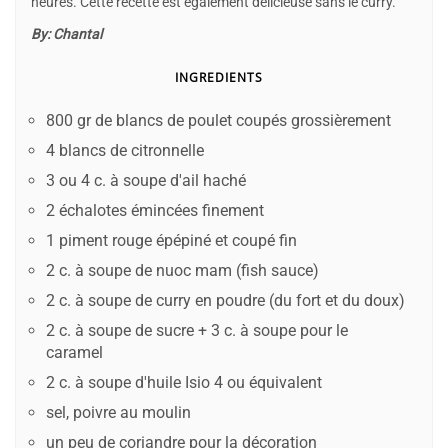
heures. Cette recette est également délicieuse sans le curry.
By:
Chantal
INGREDIENTS
800 gr de blancs de poulet coupés grossièrement
4 blancs de citronnelle
3 ou 4 c. à soupe d'ail haché
2 échalotes émincées finement
1 piment rouge épépiné et coupé fin
2 c. à soupe de nuoc mam (fish sauce)
2 c. à soupe de curry en poudre (du fort et du doux)
2 c. à soupe de sucre + 3 c. à soupe pour le
caramel
2 c. à soupe d'huile Isio 4 ou équivalent
sel, poivre au moulin
un peu de coriandre pour la décoration