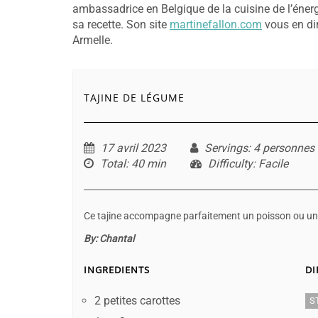
ambassadrice en Belgique de la cuisine de l’énerg
sa recette. Son site
martinefallon.com
vous en dir
Armelle.
TAJINE DE LÉGUME
17 avril 2023
Servings
: 4 personnes
Total
: 40 min
Difficulty
: Facile
Ce tajine accompagne parfaitement un poisson ou une 
By:
Chantal
INGREDIENTS
DI
2 petites carottes
S