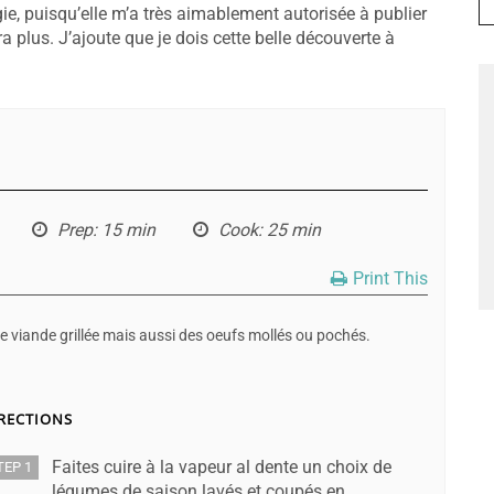
ie, puisqu’elle m’a très aimablement autorisée à publier
a plus. J’ajoute que je dois cette belle découverte à
Prep
: 15 min
Cook
: 25 min
Print This
viande grillée mais aussi des oeufs mollés ou pochés.
RECTIONS
Faites cuire à la vapeur al dente un choix de
TEP 1
légumes de saison lavés et coupés en