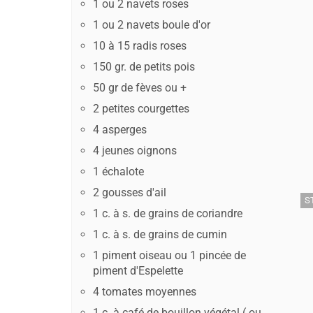
1 ou 2 navets roses
1 ou 2 navets boule d'or
10 à 15 radis roses
150 gr. de petits pois
50 gr de fèves ou +
2 petites courgettes
4 asperges
4 jeunes oignons
1 échalote
2 gousses d'ail
S
1 c. à s. de grains de coriandre
1 c. à s. de grains de cumin
1 piment oiseau ou 1 pincée de
piment d'Espelette
4 tomates moyennes
1 c. à café de bouillon végétal ( ou