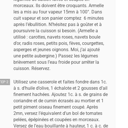
morceaux. Ils doivent être croquants. Armelle
les a mis au four vapeur 15mn à 100°. Dans
cuit vapeur et son panier comptez 6 minutes
après l’ébullition. N’hésitez pas à goûter et à
poursuivre la cuisson si besoin. (Armelle a
utilisé : carottes, navets roses, navets boule
d’or, radis roses, petits pois, fèves, courgettes,
asperges et jeunes oignons. Moi, j’ai ajouté
une petite aubergine.) Passez les légumes
brièvement sous l’eau froide pour arrêter la
cuisson. Réservez.
Utilisez une casserole et faites fondre dans 1c.
TEP 2
à s. d’huile d’olive, 1 échalote et 2 gousses d’ail
finement hachées. Ajoutez 1c. à s. de grains de
coriandre et de cumin écrasés au mortier et 1
petit piment oiseau finement coupé. Après
2mn, versez l’équivalent d’un bol de tomates
pelées, épépinées et coupées en morceaux.
Versez de l’eau bouillante à hauteur, 1 c. à c. de