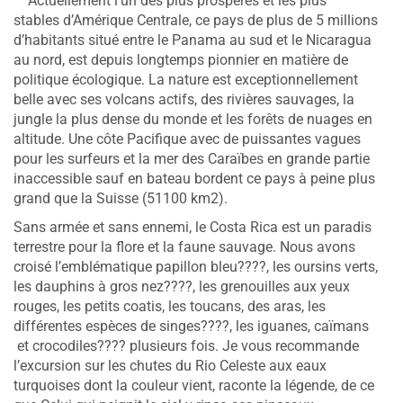
Actuellement l’un des plus prospères et les plus
stables d’Amérique Centrale, ce pays de plus de 5 millions
d’habitants situé entre le Panama au sud et le Nicaragua
au nord, est depuis longtemps pionnier en matière de
politique écologique. La nature est exceptionnellement
belle avec ses volcans actifs, des rivières sauvages, la
jungle la plus dense du monde et les forêts de nuages en
altitude. Une côte Pacifique avec de puissantes vagues
pour les surfeurs et la mer des Caraïbes en grande partie
inaccessible sauf en bateau bordent ce pays à peine plus
grand que la Suisse (51100 km2).
Sans armée et sans ennemi, le Costa Rica est un paradis
terrestre pour la flore et la faune sauvage. Nous avons
croisé l’emblématique papillon bleu????, les oursins verts,
les dauphins à gros nez????, les grenouilles aux yeux
rouges, les petits coatis, les toucans, des aras, les
différentes espèces de singes????, les iguanes, caïmans
et crocodiles???? plusieurs fois. Je vous recommande
l’excursion sur les chutes du Rio Celeste aux eaux
turquoises dont la couleur vient, raconte la légende, de ce