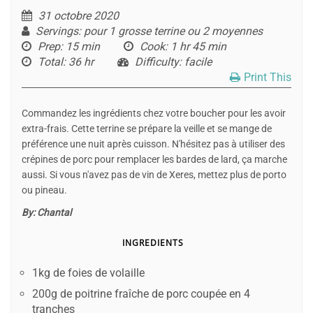
31 octobre 2020
Servings
: pour 1 grosse terrine ou 2 moyennes
Prep
: 15 min
Cook
: 1 hr 45 min
Total
: 36 hr
Difficulty
: facile
Print This
Commandez les ingrédients chez votre boucher pour les avoir
extra-frais. Cette terrine se prépare la veille et se mange de
préférence une nuit après cuisson. N'hésitez pas à utiliser des
crépines de porc pour remplacer les bardes de lard, ça marche
aussi. Si vous n'avez pas de vin de Xeres, mettez plus de porto
ou pineau.
By:
Chantal
INGREDIENTS
1kg de foies de volaille
200g de poitrine fraîche de porc coupée en 4
tranches